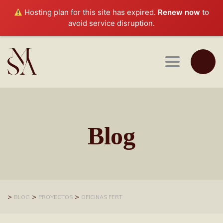
Hosting plan for this site has expired.
Renew now
to
avoid service disruption.
Toggle navi
Blog
>
>
>
BLOG
PROYECTOS
OFICINAS FERT