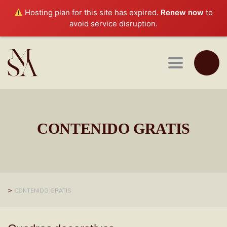
Hosting plan for this site has expired.
Renew now
to
avoid service disruption.
Toggle navi
CONTENIDO GRATIS
>
CONTENIDO GRATIS