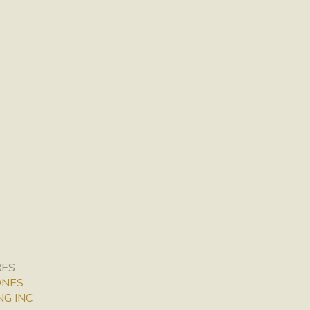
RES
ONES
NG INC