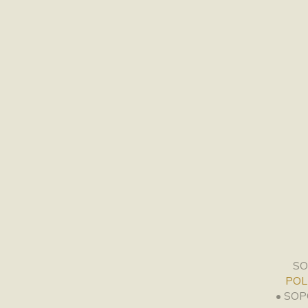
SO
POL
• SO